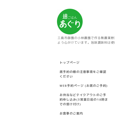
三島市御園の小林農園で作る無農薬野
よう心がけています。旨味調味料は使
トップページ
席予約の際の注意事項をご確認
ください
WEB予約ページ (お席のご予約)
お弁当などテイクアウトのご予
約申し込み(3営業日前の18時ま
での受け付け)
お食事のご案内