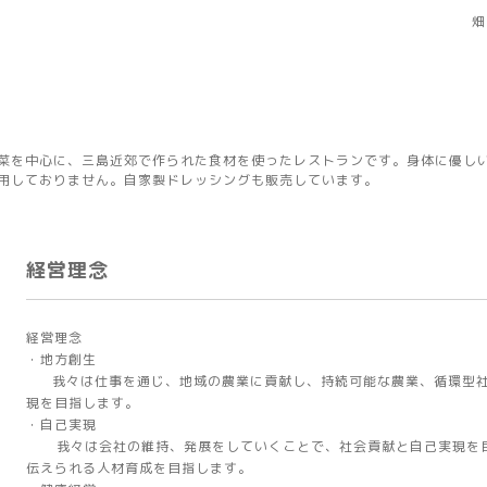
畑
菜を中心に、三島近郊で作られた食材を使ったレストランです。身体に優し
用しておりません。自家製ドレッシングも販売しています。
経営理念
経営理念
・地方創生
我々は仕事を通じ、地域の農業に貢献し、持続可能な農業、循環型社
現を目指します。
・自己実現
我々は会社の維持、発展をしていくことで、社会貢献と自己実現を目
伝えられる人材育成を目指します。