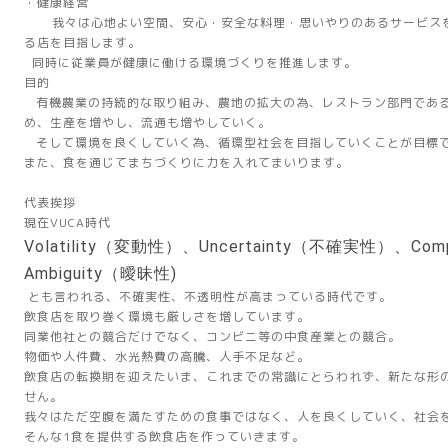
・健康経営
我々は心地よい空間、安心・安全な料理・思いやりのあるサービスを
る店を目指します。
同時に従業員が健康に働ける環境づくりを推進します。
目的
有機農業の持続的な取り組み、農地の拡大の為、レストラン部門である
め、生産を増やし、流通も増やしていく。
そして環境を良くしていく為、循環型社会を目指していくことが目標
また、食を通じてまちづくりに力を入れてまいります。
代表挨拶
現在VUCA時代
Volatility（変動性）、Uncertainty（不確実性）、Co
Ambiguity（曖昧性)
とも言われる、不確実性、不透明性が高まっている時代です。
飲食店を取り巻く環境も厳しさを増しています。
同業他社との競合だけでなく、コンビニ等の中食産業との競合。
物価や人件費、水光熱費の高騰、人手不足など。
飲食店の転換期を迎えたいま、これまでの常識にとらわれず、新たな形
せん。
我々はただ空腹を満たすための食事ではなく、人を良くしていく、社会
そんな1食を提供する飲食店を作っていきます。