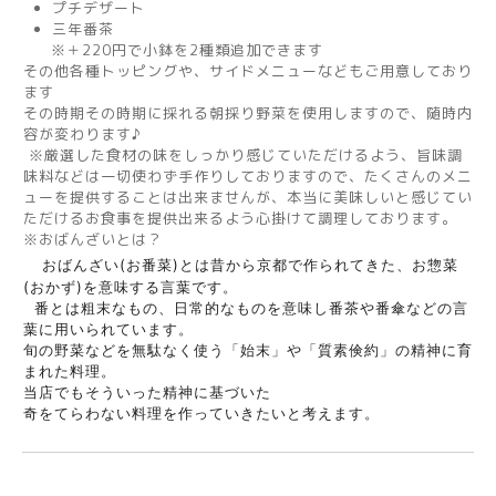
プチデザート
三年番茶
※＋220円で小鉢を2種類追加できます
その他各種トッピングや、サイドメニューなどもご用意しており
ます
その時期その時期に採れる朝採り野菜を使用しますので、随時内
容が変わります♪
※厳選した食材の味をしっかり感じていただけるよう、旨味調
味料などは一切使わず手作りしておりますので、たくさんのメニ
ューを提供することは出来ませんが、本当に美味しいと感じてい
ただけるお食事を提供出来るよう心掛けて調理しております。
※おばんざいとは？
おばんざい(お番菜)とは昔から京都で作られてきた、お惣菜
(おかず)を意味する言葉です。
番とは粗末なもの、日常的なものを意味し番茶や番傘などの言
葉に用いられています。
旬の野菜などを無駄なく使う「始末」や「質素倹約」の精神に育
まれた料理。
当店でもそういった精神に基づいた
奇をてらわない料理を作っていきたいと考えます。