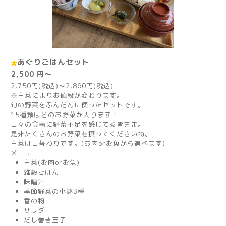
あぐりごはんセット
2,500 円～
2,750円(税込)～2,860円(税込)
※主菜によりお値段が変わります。
旬の野菜をふんだんに使ったセットです。
15種類ほどのお野菜が入ります！
日々の食事に野菜不足を感じてる皆さま。
是非たくさんのお野菜を摂ってくださいね。
主菜は日替わりです。(お肉orお魚から選べます)
メニュー
主菜(お肉orお魚)
雑穀ごはん
味噌汁
季節野菜の小鉢3種
香の物
サラダ
だし巻き玉子