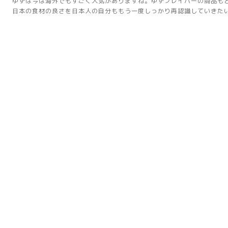
ゆずは今は海外でもすごく人気がありますね。ゆずフレイバーの商品も
日本の食材の良さを日本人の自分ももう一度しっかり再認識していきた