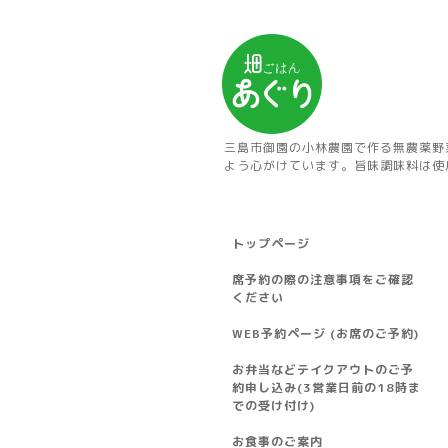
三島市御園の小林農園で作る無農薬野
よう心がけています。旨味調味料は使
トップページ
席予約の際の注意事項をご確認
ください
WEB予約ページ (お席のご予約)
お弁当などテイクアウトのご予
約申し込み(3営業日前の18時ま
での受け付け)
お食事のご案内