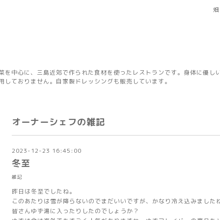
畑
菜を中心に、三島近郊で作られた食材を使ったレストランです。身体に優し
用しておりません。自家製ドレッシングも販売しています。
オーナーシェフの雑記
2023-12-23 16:45:00
冬至
雑記
昨日は冬至でしたね。
このあたりは雪が降らないのでまだいいですが、かなり冷え込みました
皆さんゆず湯に入ったりしたのでしょうか？