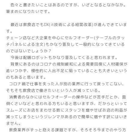
色々と書きたいことはあるのですが、いざとなるとなかなか。
筆まめになりたいです。
最近は飲食店でもDX(it技術による経営改革)が進んできていま
す。
チェーン店など大企業を中心にセルフオーダー(テーブルのタッ
チパネルによる注文)もかなり普及して一般的になってきている
のではないでしょうか？
今後は配膳ロボットもかなり普及してくると思われます。
背景にあるのはコロナの規制緩和による需要回復に人材確保が
追いつかず、慢性的に人出不足に陥っていることも大きいという
のもあると思います。
コロナ禍で仕事を失った人が別の業界に行って戻ってこない、
そもそも飲食店で働きたいという人が減っている。
消費者のなかにはセルフオーダーの操作などが苦手だとか、面
倒くさいなどと思われる方もいると思いますが、だからといって
スムーズにお店をまわせる数にスタッフを増やせばお店の利益が
減ってしまうというジレンマがあるので簡単に増やす訳にはいき
ません。
飲食業界がずっと抱える課題ですが、そろそろ今までのやり方