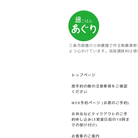
三島市御園の小林農園で作る無農薬野
よう心がけています。旨味調味料は使
トップページ
席予約の際の注意事項をご確認
ください
WEB予約ページ (お席のご予約)
お弁当などテイクアウトのご予
約申し込み(3営業日前の18時ま
での受け付け)
お食事のご案内