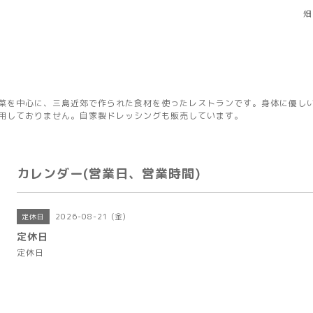
畑
菜を中心に、三島近郊で作られた食材を使ったレストランです。身体に優し
用しておりません。自家製ドレッシングも販売しています。
カレンダー(営業日、営業時間)
2026-08-21 (金)
定休日
定休日
定休日