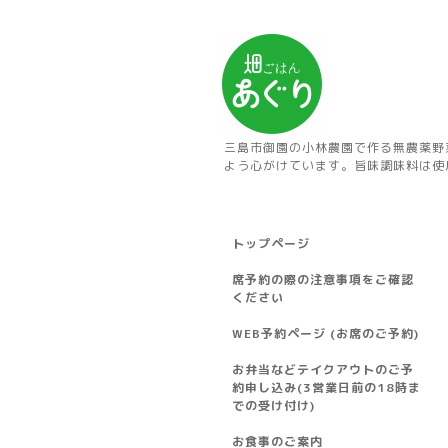
三島市御園の小林農園で作る無農薬野
よう心がけています。旨味調味料は使
トップページ
席予約の際の注意事項をご確認
ください
WEB予約ページ (お席のご予約)
お弁当などテイクアウトのご予
約申し込み(3営業日前の18時ま
での受け付け)
お食事のご案内