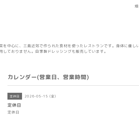
畑
菜を中心に、三島近郊で作られた食材を使ったレストランです。身体に優し
用しておりません。自家製ドレッシングも販売しています。
カレンダー(営業日、営業時間)
2026-05-15 (金)
定休日
定休日
定休日