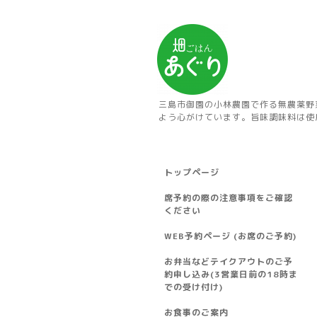
三島市御園の小林農園で作る無農薬野
よう心がけています。旨味調味料は使
トップページ
席予約の際の注意事項をご確認
ください
WEB予約ページ (お席のご予約)
お弁当などテイクアウトのご予
約申し込み(3営業日前の18時ま
での受け付け)
お食事のご案内