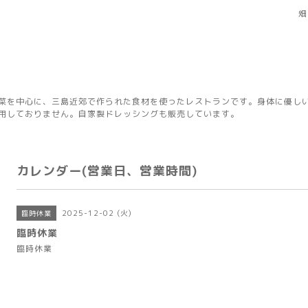
畑
菜を中心に、三島近郊で作られた食材を使ったレストランです。身体に優し
用しておりません。自家製ドレッシングも販売しています。
カレンダー(営業日、営業時間)
2025-12-02 (火)
臨時休業
臨時休業
臨時休業