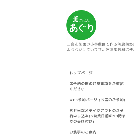
三島市御園の小林農園で作る無農薬野
よう心がけています。旨味調味料は使
トップページ
席予約の際の注意事項をご確認
ください
WEB予約ページ (お席のご予約)
お弁当などテイクアウトのご予
約申し込み(3営業日前の18時ま
での受け付け)
お食事のご案内