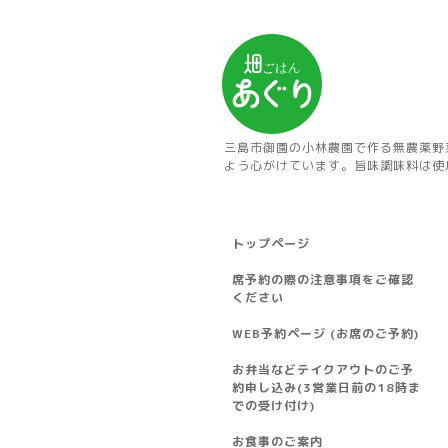
三島市御園の小林農園で作る無農薬野
よう心がけています。旨味調味料は使
トップページ
席予約の際の注意事項をご確認
ください
WEB予約ページ (お席のご予約)
お弁当などテイクアウトのご予
約申し込み(3営業日前の18時ま
での受け付け)
お食事のご案内