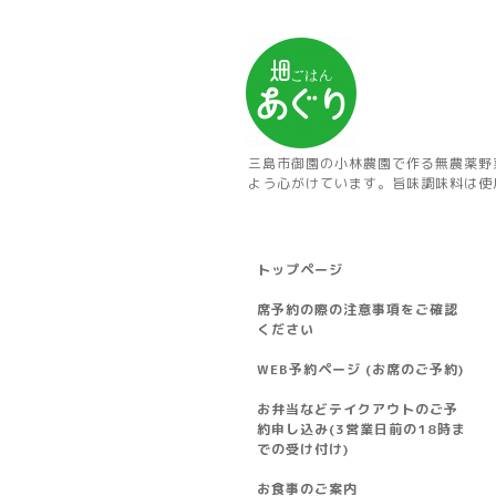
三島市御園の小林農園で作る無農薬野
よう心がけています。旨味調味料は使
トップページ
席予約の際の注意事項をご確認
ください
WEB予約ページ (お席のご予約)
お弁当などテイクアウトのご予
約申し込み(3営業日前の18時ま
での受け付け)
お食事のご案内