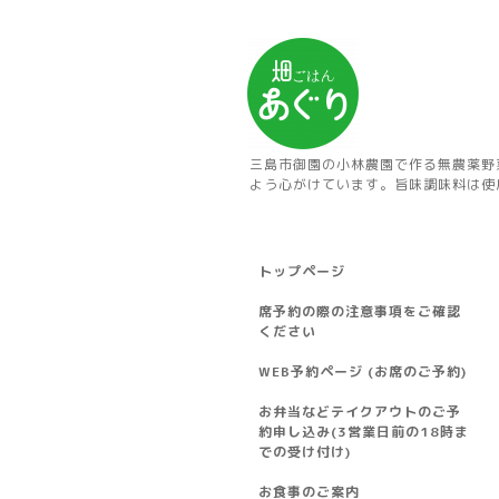
三島市御園の小林農園で作る無農薬野
よう心がけています。旨味調味料は使
トップページ
席予約の際の注意事項をご確認
ください
WEB予約ページ (お席のご予約)
お弁当などテイクアウトのご予
約申し込み(3営業日前の18時ま
での受け付け)
お食事のご案内