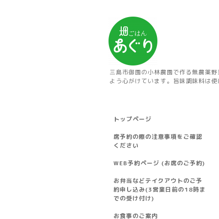
三島市御園の小林農園で作る無農薬野
よう心がけています。旨味調味料は使
トップページ
席予約の際の注意事項をご確認
ください
WEB予約ページ (お席のご予約)
お弁当などテイクアウトのご予
約申し込み(3営業日前の18時ま
での受け付け)
お食事のご案内