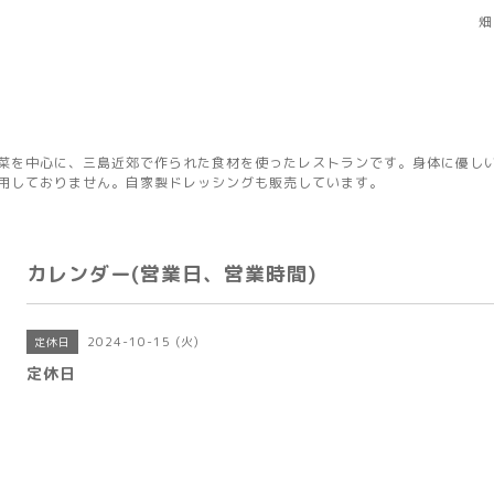
畑
菜を中心に、三島近郊で作られた食材を使ったレストランです。身体に優し
用しておりません。自家製ドレッシングも販売しています。
カレンダー(営業日、営業時間)
2024-10-15 (火)
定休日
定休日