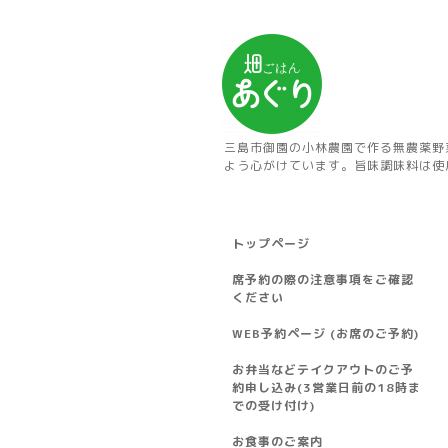
三島市御園の小林農園で作る無農薬野
よう心がけています。旨味調味料は使
トップページ
席予約の際の注意事項をご確認
ください
WEB予約ページ (お席のご予約)
お弁当などテイクアウトのご予
約申し込み(3営業日前の18時ま
での受け付け)
お食事のご案内