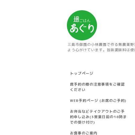
三島市御園の小林農園で作る無農薬野
よう心がけています。旨味調味料は使
トップページ
席予約の際の注意事項をご確認
ください
WEB予約ページ (お席のご予約)
お弁当などテイクアウトのご予
約申し込み(3営業日前の18時ま
での受け付け)
お食事のご案内