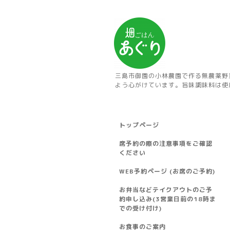
三島市御園の小林農園で作る無農薬野
よう心がけています。旨味調味料は使
トップページ
席予約の際の注意事項をご確認
ください
WEB予約ページ (お席のご予約)
お弁当などテイクアウトのご予
約申し込み(3営業日前の18時ま
での受け付け)
お食事のご案内