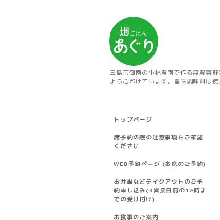
三島市御園の小林農園で作る無農薬野
よう心がけています。旨味調味料は使
トップページ
席予約の際の注意事項をご確認
ください
WEB予約ページ (お席のご予約)
お弁当などテイクアウトのご予
約申し込み(3営業日前の18時ま
での受け付け)
お食事のご案内