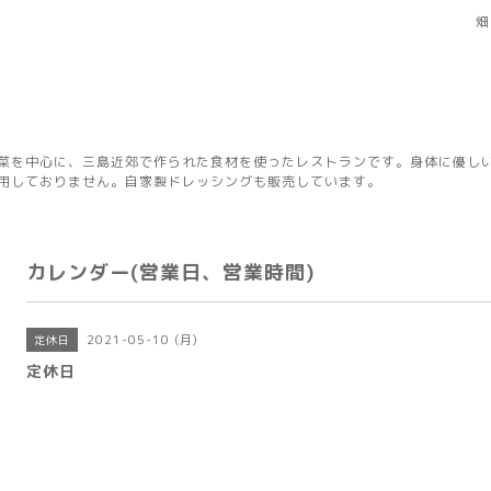
畑
菜を中心に、三島近郊で作られた食材を使ったレストランです。身体に優し
用しておりません。自家製ドレッシングも販売しています。
カレンダー(営業日、営業時間)
2021-05-10 (月)
定休日
定休日